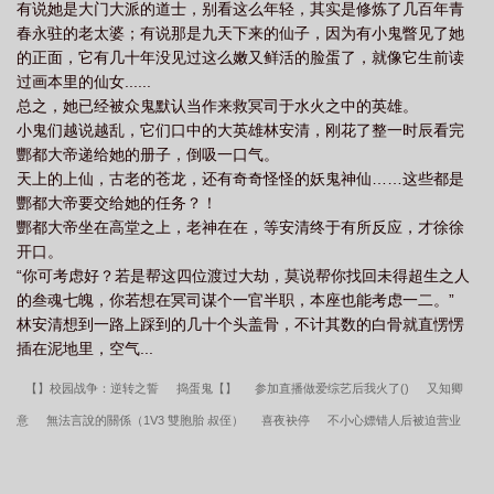
有说她是大门大派的道士，别看这么年轻，其实是修炼了几百年青
春永驻的老太婆；有说那是九天下来的仙子，因为有小鬼瞥见了她
的正面，它有几十年没见过这么嫩又鲜活的脸蛋了，就像它生前读
过画本里的仙女......
总之，她已经被众鬼默认当作来救冥司于水火之中的英雄。
小鬼们越说越乱，它们口中的大英雄林安清，刚花了整一时辰看完
酆都大帝递给她的册子，倒吸一口气。
天上的上仙，古老的苍龙，还有奇奇怪怪的妖鬼神仙……这些都是
酆都大帝要交给她的任务？！
酆都大帝坐在高堂之上，老神在在，等安清终于有所反应，才徐徐
开口。
“你可考虑好？若是帮这四位渡过大劫，莫说帮你找回未得超生之人
的叁魂七魄，你若想在冥司谋个一官半职，本座也能考虑一二。”
林安清想到一路上踩到的几十个头盖骨，不计其数的白骨就直愣愣
插在泥地里，空气...
【】校园战争：逆转之誓
捣蛋鬼【】
参加直播做爱综艺后我火了()
又知卿
意
無法言說的關係（1V3 雙胞胎 叔侄）
喜夜袂停
不小心嫖错人后被迫营业
(NP)
淫曼（姐弟）农村糙汉 1对1 H
心心念念（H）
红朝翠暮（古风 NP）
立于航行之舰【网游NP】
修真从穿越三年开始
情夫难哄（古言ntr 出轨1v2）