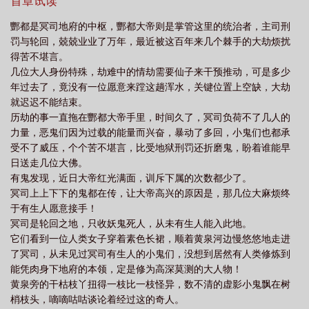
不能接受的慎入
首章试读
酆都是冥司地府的中枢，酆都大帝则是掌管这里的统治者，主司刑
罚与轮回，兢兢业业了万年，最近被这百年来几个棘手的大劫烦扰
得苦不堪言。
几位大人身份特殊，劫难中的情劫需要仙子来干预推动，可是多少
年过去了，竟没有一位愿意来蹚这趟浑水，关键位置上空缺，大劫
就迟迟不能结束。
历劫的事一直拖在酆都大帝手里，时间久了，冥司负荷不了几人的
力量，恶鬼们因为过载的能量而兴奋，暴动了多回，小鬼们也都承
受不了威压，个个苦不堪言，比受地狱刑罚还折磨鬼，盼着谁能早
日送走几位大佛。
有鬼发现，近日大帝红光满面，训斥下属的次数都少了。
冥司上上下下的鬼都在传，让大帝高兴的原因是，那几位大麻烦终
于有生人愿意接手！
冥司是轮回之地，只收妖鬼死人，从未有生人能入此地。
它们看到一位人类女子穿着素色长裙，顺着黄泉河边慢悠悠地走进
了冥司，从未见过冥司有生人的小鬼们，没想到居然有人类修炼到
能凭肉身下地府的本领，定是修为高深莫测的大人物！
黄泉旁的干枯枝丫扭得一枝比一枝怪异，数不清的虚影小鬼飘在树
梢枝头，嘀嘀咕咕谈论着经过这的奇人。