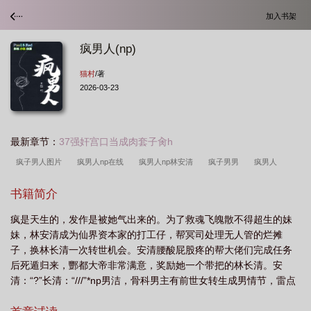
加入书架
疯男人(np)
猫村
/著
2026-03-23
最新章节：
37强奸宫口当成肉套子肏h
疯子男人图片
疯男人np在线
疯男人np林安清
疯子男男
疯男人
NP
疯子是男男吗
疯子男主叫什么
疯男人全文阅读TXT免费
疯男人np
书籍简介
高干文
疯男动画图片
男人疯子图片
疯人说全文免费阅读008
疯男人np
疯是天生的，发作是被她气出来的。为了救魂飞魄散不得超生的妹
猫村
疯男人(np)小
疯男人(np) by猫村
疯男人np
妹，林安清成为仙界资本家的打工仔，帮冥司处理无人管的烂摊
子，换林长清一次转世机会。安清腰酸屁股疼的帮大佬们完成任务
后死遁归来，酆都大帝非常满意，奖励她一个带把的林长清。安
清：“?”长清：“///”*np男洁，骨科男主有前世女转生成男情节，雷点
慎重肉不全基于正常人生理，有体内射尿之类的情节，爱写口交，